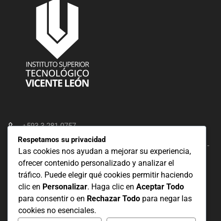
+593 3-281-0757
Respetamos su privacidad
Belisario Quevedo 501 y General Maldonado -Latacunga -
Las cookies nos ayudan a mejorar su experiencia,
Ecuador
ofrecer contenido personalizado y analizar el
tráfico. Puede elegir qué cookies permitir haciendo
r.vicenteleon@institutos.gob.ec
clic en
Personalizar
. Haga clic en
Aceptar Todo
para consentir o en
Rechazar Todo
para negar las
cookies no esenciales.