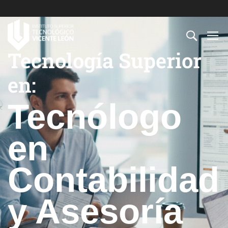
Tecnología Superior
en:
Tecnólogo
en
Contabilidad
y Asesoría