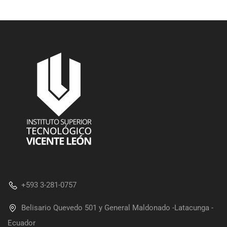
+593 3-281-0757
Belisario Quevedo 501 y General Maldonado -Latacunga -
Ecuador